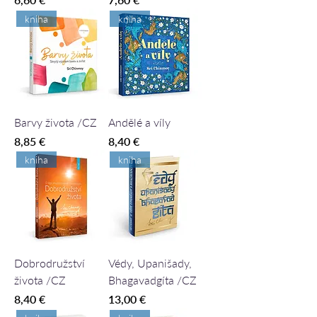
kniha
kniha
Barvy života /CZ
Andělé a víly
Cena
Cena
8,85 €
8,40 €
kniha
kniha
Dobrodružství
Védy, Upanišady,
života /CZ
Bhagavadgíta /CZ
Cena
Cena
8,40 €
13,00 €