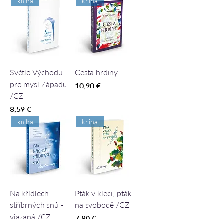
kniha
kniha
Světlo Východu
Cesta hrdiny
pro mysl Západu
Cena
10,90 €
/CZ
Cena
8,59 €
kniha
kniha
Na křídlech
Pták v kleci, pták
stříbrných snů -
na svobodě /CZ
viazaná /CZ
Cena
7,80 €