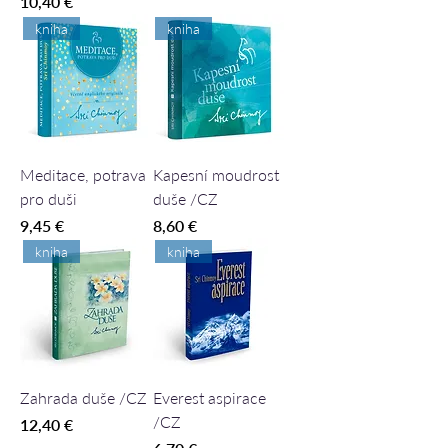
Cena
10,40 €
kniha
kniha
Meditace, potrava
Kapesní moudrost
pro duši
duše /CZ
Cena
Cena
9,45 €
8,60 €
kniha
kniha
Zahrada duše /CZ
Everest aspirace
/CZ
Cena
12,40 €
Cena