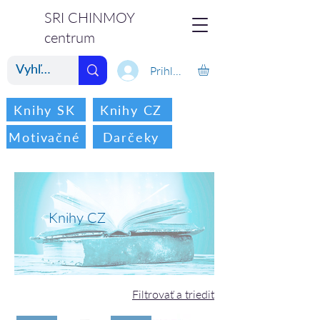
SRI CHINMOY
centrum
Prihlásiť
Knihy SK
Knihy CZ
Motivačné
Darčeky
Knihy CZ
Filtrovať a triediť