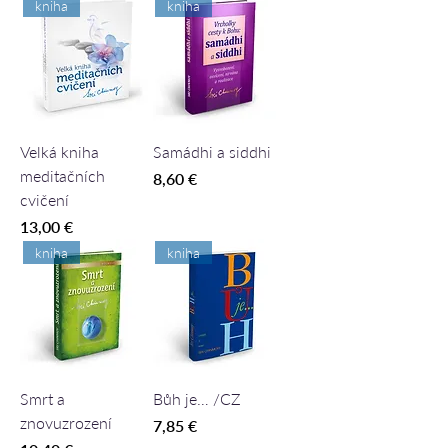
kniha
kniha
Velká kniha
Samádhi a siddhi
meditačních
Cena
8,60 €
cvičení
Cena
13,00 €
kniha
kniha
Smrt a
Bůh je… /CZ
znovuzrození
Cena
7,85 €