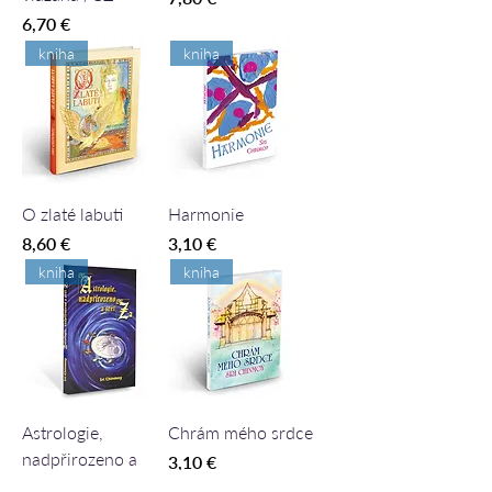
Cena
6,70 €
kniha
kniha
O zlaté labuti
Harmonie
Cena
Cena
8,60 €
3,10 €
kniha
kniha
Astrologie,
Chrám mého srdce
nadpřirozeno a
Cena
3,10 €
svět Za /CZ