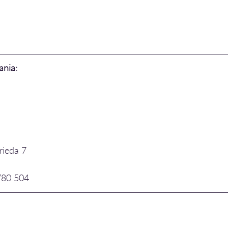
ania:
rieda 7
 780 504