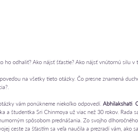
ko ho odhaliť? Ako nájsť šťastie? Ako nájsť vnútornú silu v 
poveďou na všetky tieto otázky. Čo presne znamená ducho
ia?.
 otázky vám ponúkneme niekoľko odpovedí. 
Abhilakshati  C
a a študentka Sri Chinmoya už viac než 30 rokov. Rada sa 
 humorným spôsobom prednášania. Zo svojho dlhoročného
ej ceste za šťastím sa veľa naučila a prezradí vám, ako sa j