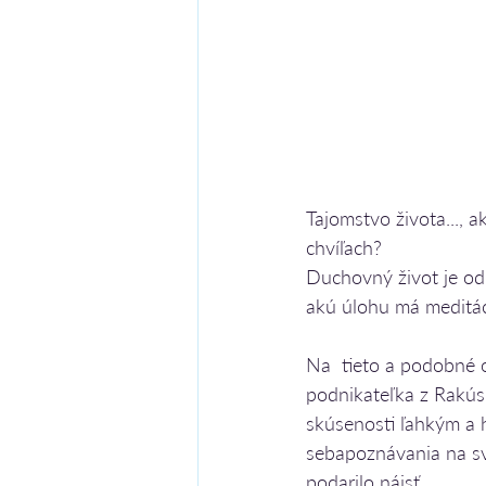
Tajomstvo života..., a
chvíľach?
Duchovný život je od
akú úlohu má meditác
Na  tieto a podobné
podnikateľka z Rakúsk
skúsenosti ľahkým a
sebapoznávania na svoj
podarilo nájsť.