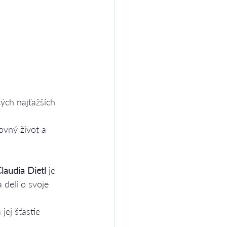
tých najťažších 
vný život a 
laudia Dietl
 je 
delí o svoje 
 
ej šťastie  