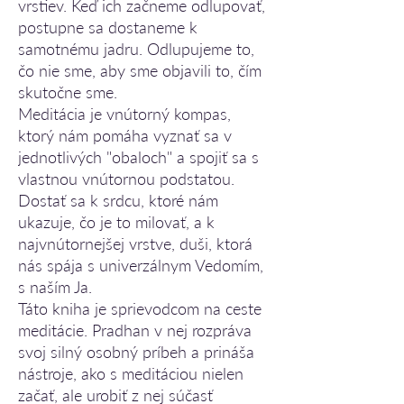
vrstiev. Keď ich začneme odlupovať,
postupne sa dostaneme k
samotnému jadru. Odlupujeme to,
čo nie sme, aby sme objavili to, čím
skutočne sme.
Meditácia je vnútorný kompas,
ktorý nám pomáha vyznať sa v
jednotlivých "obaloch" a spojiť sa s
vlastnou vnútornou podstatou.
Dostať sa k srdcu, ktoré nám
ukazuje, čo je to milovať, a k
najvnútornejšej vrstve, duši, ktorá
nás spája s univerzálnym Vedomím,
s naším Ja.
Táto kniha je sprievodcom na ceste
meditácie. Pradhan v nej rozpráva
svoj silný osobný príbeh a prináša
nástroje, ako s meditáciou nielen
začať, ale urobiť z nej súčasť