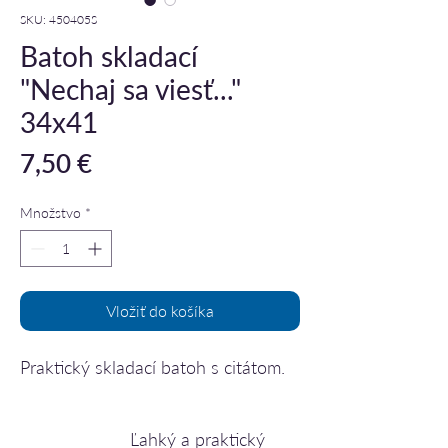
SKU: 450405S
Batoh skladací
"Nechaj sa viesť..."
34x41
Price
7,50 €
Množstvo
*
Vložiť do košíka
Praktický skladací batoh s citátom.
Ľahký a praktický