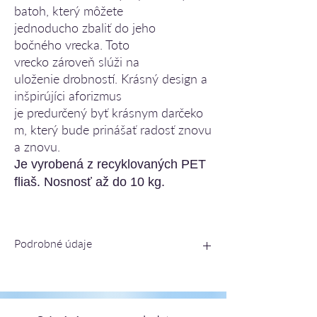
batoh, který môžete
jednoducho zbaliť do jeho
bočného vrecka. Toto
vrecko zároveň slúži na
uloženie drobností. Krásný design a
inšpirújíci aforizmus
je predurč
ený
byť krásnym darčeko
m, který bude prinášať radosť znovu
a znovu.
Je vyrobená z recyklovaných PET
fliaš. Nosnosť až do 10 kg.
Podrobné údaje
rozmer batoha: 34x41 cm
rozmer všitého vrecka, do ktorého sa dá
vložiť, cca: 18,5x20x0,5 cm