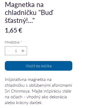
Magnetka na
chladničku "Buď
šťastný!..."
Price
1,65 €
Množstvo
*
Vložiť do košíka
Inšpiratívna magnetka na
chladničku s obľúbenými aforizmami
Sri Chinmoya. Majte inšpiráciu stále
na očiach - vhodný ako dekorácia
alebo krásny darček.