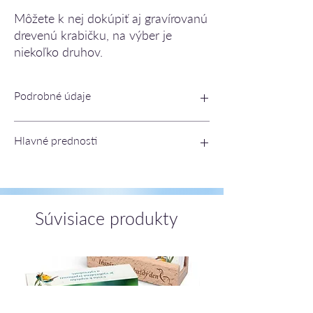
Môžete k nej dokúpiť aj gravírovanú
drevenú krabičku, na výber je
niekoľko druhov.
Podrobné údaje
náplň: modrá
Hlavné prednosti
materiál: drevo
dĺžka 14 cm
hmotnosť 10 g
prírodný materiál
ISDN 8595126991469
veľkokapacitná náplň
dobre padne do ruky
Súvisiace produkty