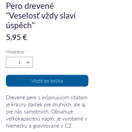
Pero drevené
"Veselosť vždy slaví
úspěch"
Price
5,95 €
Množstvo
*
Vložiť do košíka
Drevené pero s inšpirujúcim citátom
je krásny darček pre druhých, ale aj
pre nás samotných. Obsahuje
veľkokapacitnú náplň, je vyrobené v
Nemecku a gravírované v CZ.