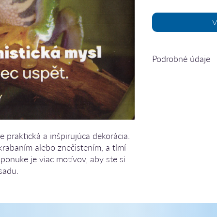
V
Podrobné údaje
rozmer: 93 x 93 mm
hmotnosť 16 g
ISDN 859570361115
český jazyk
e praktická a inšpirujúca dekorácia.
rabaním alebo znečistením, a tlmí
ponuke je viac motívov, aby ste si
sadu.