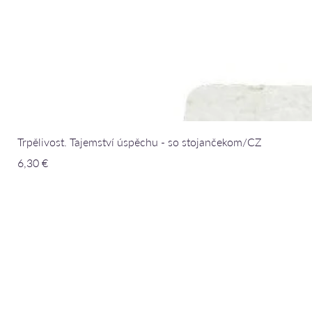
Trpělivost. Tajemství úspěchu - so stojančekom/CZ
Cena
6,30 €
Sri Chinmoy 
©2026