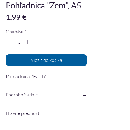
Pohľadnica "Zem", A5
Price
1,99 €
Množstvo
*
Vložiť do košíka
Pohľadnica "Earth"
Podrobné údaje
Veľkosť 15x20cm, Sage-20, A7304
Hlavné prednosti