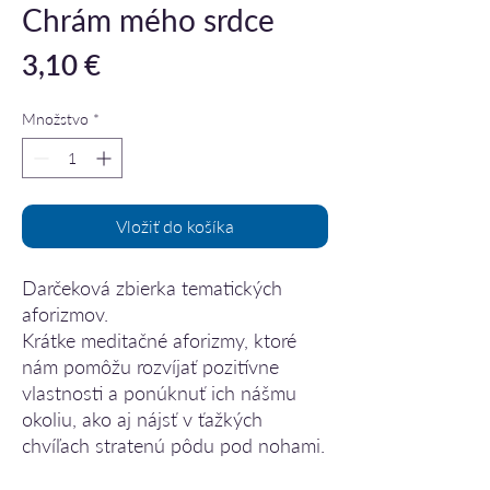
Chrám mého srdce
Price
3,10 €
Množstvo
*
Vložiť do košíka
Darčeková zbierka tematických
aforizmov.
Krátke meditačné aforizmy, ktoré
nám pomôžu rozvíjať pozitívne
vlastnosti a ponúknuť ich nášmu
okoliu, ako aj nájsť v ťažkých
chvíľach stratenú pôdu pod nohami.