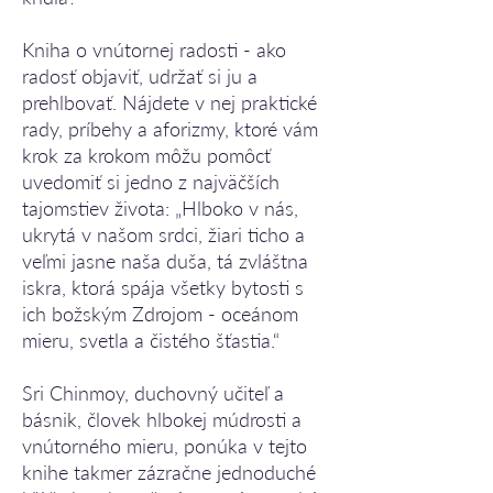
Kniha o vnútornej radosti - ako
radosť objaviť, udržať si ju a
prehlbovať. Nájdete v nej praktické
rady, príbehy a aforizmy, ktoré vám
krok za krokom môžu pomôcť
uvedomiť si jedno z najväčších
tajomstiev života: „Hlboko v nás,
ukrytá v našom srdci, žiari ticho a
veľmi jasne naša duša, tá zvláštna
iskra, ktorá spája všetky bytosti s
ich božským Zdrojom - oceánom
mieru, svetla a čistého šťastia.“
Sri Chinmoy, duchovný učiteľ a
básnik, človek hlbokej múdrosti a
vnútorného mieru, ponúka v tejto
knihe takmer zázračne jednoduché