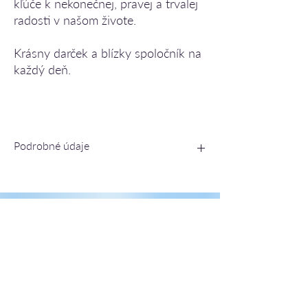
kľúče k nekonečnej, pravej a trvalej
radosti v našom živote.
Krásny darček a blízky spoločník na
každý deň.
Podrobné údaje
210 strán
pevná väzba
formát 122x166 mm
Súvisiace produkty
hmotnosť 235 g
ISBN 9788089582068
rok vydania 2014
prvé vydanie
slovenský jazyk