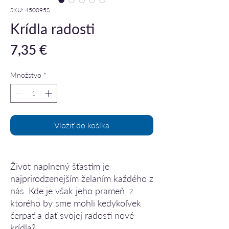
SKU: 450095S
Krídla radosti
Price
7,35 €
Množstvo
*
Vložiť do košíka
Život naplnený šťastím je
najprirodzenejším želaním každého z
nás. Kde je však jeho prameň, z
ktorého by sme mohli kedykoľvek
čerpať a dať svojej radosti nové
krídla?