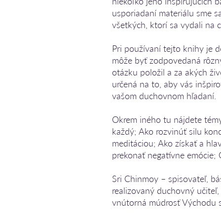
niekoľko jeho inšpirujúcich b
usporiadaní materiálu sme sa
všetkých, ktorí sa vydali na 
Pri používaní tejto knihy je 
môže byť zodpovedaná rôzny
otázku položil a za akých živ
určená na to, aby vás inšpi
vašom duchovnom hľadaní.
Okrem iného tu nájdete témy
každý; Ako rozvinúť silu kon
meditáciou; Ako získať a hlav
prekonať negatívne emócie;
Sri Chinmoy – spisovateľ, bá
realizovaný duchovný učiteľ, 
vnútorná múdrosť Východu 