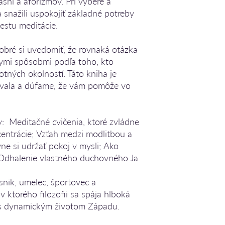
ásní a aforizmov. Pri výbere a
 snažili uspokojiť základné potreby
cestu meditácie.
dobré si uvedomiť, že rovnaká otázka
mi spôsobmi podľa toho, kto
otných okolností. Táto kniha je
rovala a dúfame, že vám pomôže vo
: Meditačné cvičenia, ktoré zvládne
centrácie; Vzťah medzi modlitbou a
ne si udržať pokoj v mysli; Ako
 Odhalenie vlastného duchovného Ja
snik, umelec, športovec a
v ktorého filozofii sa spája hlboká
s dynamickým životom Západu.