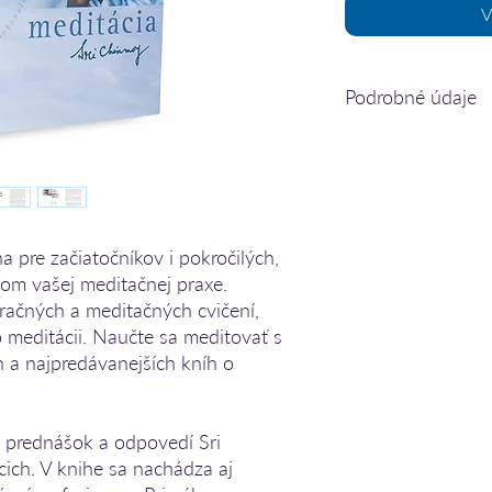
V
Podrobné údaje
306 strán
pevná väzba
formát 175×217 mm
hmotnosť 630 g
ISBN 978808958211
a pre začiatočníkov i pokročilých,
rok vydania 2020
com vašej meditačnej praxe.
druhé vydanie
slovenský jazyk
ačných a meditačných cvičení,
 meditácii.
Naučte sa meditovať s
h a najpredávanejších kníh o
k prednášok a odpovedí Sri
ich. V knihe sa nachádza aj