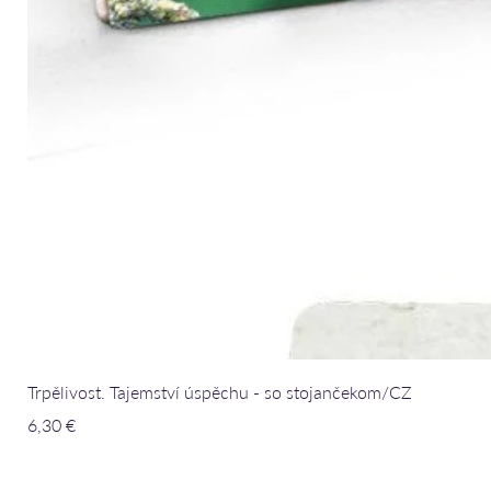
Trpělivost. Tajemství úspěchu - so stojančekom/CZ
Cena
6,30 €