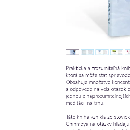
Praktická a zrozumiteľná knih
ktorá sa môže stať sprievod
Obsahuje množstvo koncentr
a odpovede na veľa otázok o
jednou z najzrozumiteľnejšíc
meditácii na trhu.
Táto kniha vznikla zo stovie
Chinmoya na otázky hľadajúc