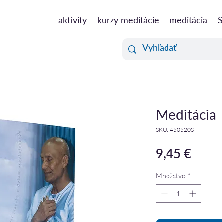
aktivity
kurzy meditácie
meditácia
S
Meditácia
SKU: 450520S
Price
9,45 €
Množstvo
*