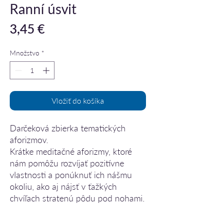
Ranní úsvit
Price
3,45 €
Množstvo
*
Vložiť do košíka
Darčeková zbierka tematických
aforizmov.
Krátke meditačné aforizmy, ktoré
nám pomôžu rozvíjať pozitívne
vlastnosti a ponúknuť ich nášmu
okoliu, ako aj nájsť v ťažkých
chvíľach stratenú pôdu pod nohami.