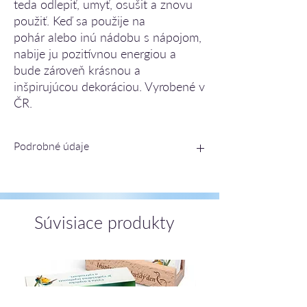
teda odlepiť, umyť, osušit a znovu
použiť. Keď sa použije na
pohár alebo inú nádobu s nápojom,
nabije ju pozitívnou energiou a
bude zároveň krásnou a
inšpirujúcou dekoráciou. Vyrobené v
ČR.
Podrobné údaje
rozmer balenia: 6,7x15,5 cm
rozmer výrobku: priemer 4 cm
hmotnosť 3 g
Súvisiace produkty
ISDN 8595126987837
český jazyk