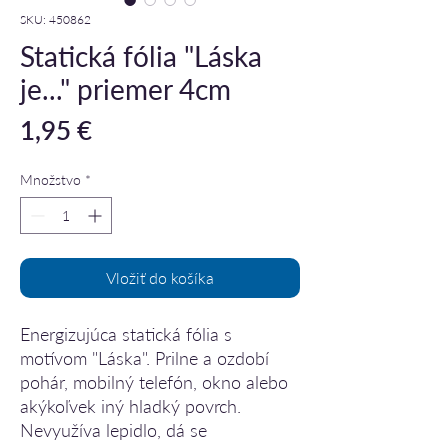
SKU: 450862
Statická fólia "Láska
je..." priemer 4cm
Price
1,95 €
Množstvo
*
Vložiť do košíka
Energizujúca statická fólia s
motívom "Láska". Prilne a ozdobí
pohár, mobilný telefón, okno alebo
akýkoľvek iný hladký povrch.
Nevyužíva lepidlo, dá se