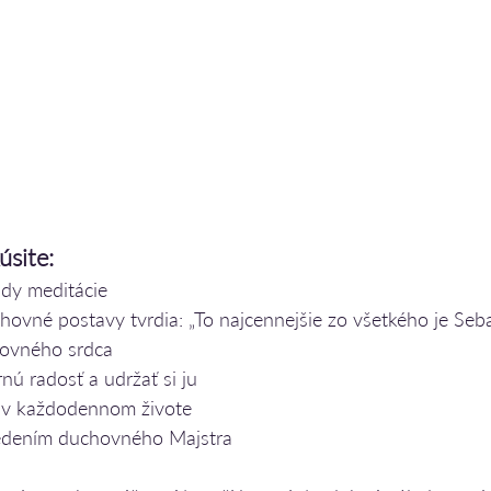
site: 
ady meditácie
hovné postavy tvrdia: „To najcennejšie zo všetkého je Seb
ovného srdca
nú radosť a udržať si ju
e v každodennom živote
edením duchovného Majstra