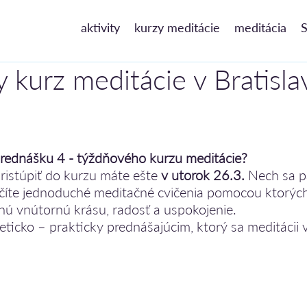
aktivity
kurzy meditácie
meditácia
S
y kurz meditácie v Bratisla
e
prednášku 4 - týždňového kurzu meditácie? 
istúpiť do kurzu máte ešte 
v utorok 26.3.
 Nech sa pá
číte jednoduché meditačné cvičenia pomocou ktorých
nú vnútornú krásu, radosť a uspokojenie.
eticko – prakticky prednášajúcim, ktorý sa meditácii v