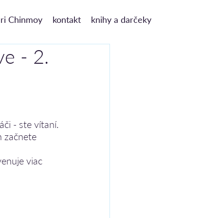
ri Chinmoy
kontakt
knihy a darčeky
ve - 2.
či - ste vítaní.
 začnete 
enuje viac 