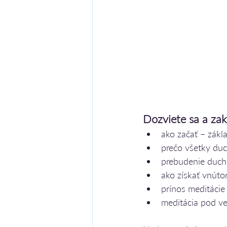
Dozviete sa a zakú
ako začať – zákl
prečo všetky duc
prebudenie duch
ako získať vnútor
prínos meditáci
meditácia pod v