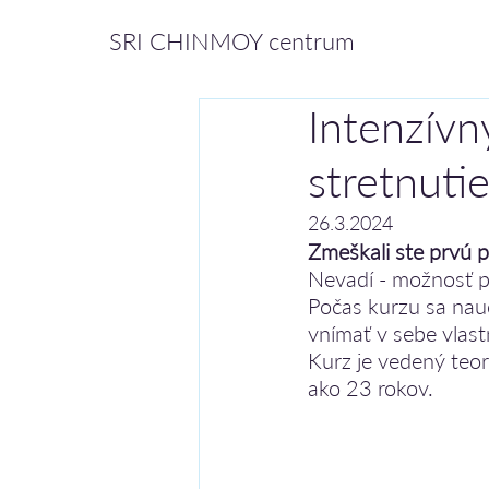
SRI CHINMOY centrum
Intenzívn
stretnuti
26.3.2024
Zmeškali ste prvú 
Nevadí - možnosť pr
Počas kurzu sa nau
vnímať v sebe vlast
Kurz je vedený teor
ako 23 rokov.