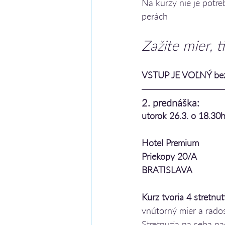
Na kurzy nie je potre
perách
Zažite mier, t
VSTUP JE VOĽNÝ bez 
2. prednáška: 
utorok 26.3. o 18.30h
Hotel Premium
Priekopy 20/A
BRATISLAVA
Kurz tvoria 4 stretnuti
vnútorný mier a rados
Stretnutia na seba na