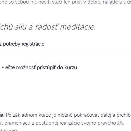
bné so sebou nič nosiť, stačí len prísť v dobrej nálade a s
ichú silu a radosť meditácie.
potreby registrácie
 - ešte možnosť pristúpiť do kurzu
a. 
Po základnom kurze je možné pokračovať ďalej a prehlb
ť prameniacu z postupnej realizácie svojho pravého JA.
dväzujú.