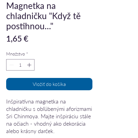
Magnetka na
chladničku "Když tě
postihnou..."
Price
1,65 €
Množstvo
*
Vložiť do košíka
Inšpiratívna magnetka na
chladničku s obľúbenými aforizmami
Sri Chinmoya. Majte inšpiráciu stále
na očiach - vhodný ako dekorácia
alebo krásny darček.