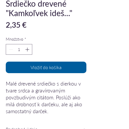
Srdiečko drevené
"Kamkoľvek ideš..."
Price
2,35 €
Množstvo
*
Vložiť do košíka
Malé drevené srdiečko s dierkou v
tvare srdca a gravírovaným
povzbudivým citátom. Poslúži ako
milá drobnosť k darčeku, ale aj ako
samostatný darček.