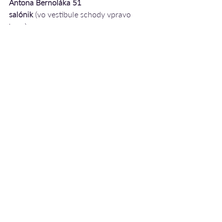
Antona Bernoláka 51 
salónik 
(vo vestibule schody vpravo 
hore)
Kurz tvoria 4 stretnutia. 
Po základnom 
kurze je možné pokračovať ďalej a 
prehlbovať svoj vnútorný mier a radosť 
prameniacu z postupnej realizácie 
svojho pravého JA.
Stretnutia na seba nadväzujú.
podujatia
Sri Chinmoy Centrum