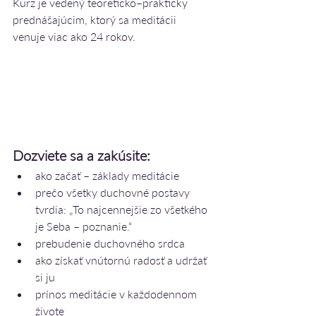
Kurz je vedený teoreticko–prakticky 
prednášajúcim, ktorý sa meditácii 
venuje viac ako 24 rokov.
Dozviete sa a zakúsite: 
ako začať – základy meditácie
prečo všetky duchovné postavy 
tvrdia: „To najcennejšie zo všetkého 
je Seba – poznanie.“
prebudenie duchovného srdca
ako získať vnútornú radosť a udržať 
si ju
prínos meditácie v každodennom 
živote